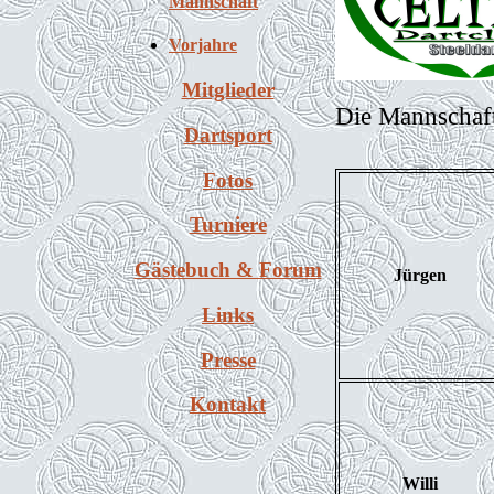
Mannschaft
Vorjahre
Mitglieder
Die Mannschaft
Dartsport
Fotos
Turniere
Gästebuch & Forum
Jürgen
Links
Presse
Kontakt
Willi